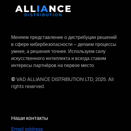
Меняем представление о дистрибуции решений
в сфере кибербезопасности — делаем процессы
умнее, а решения точнее. Используем силу
искусственного интеллекта и всегда ставим
интересы партнёров на первое место.
©
VAD ALLIANCE DISTRIBUTION LTD, 2025. All
rights reserved.
Наши контакты
Email address