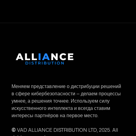
Меняем представление о дистрибуции решений
в сфере кибербезопасности — делаем процессы
умнее, а решения точнее. Используем силу
искусственного интеллекта и всегда ставим
интересы партнёров на первое место.
©
VAD ALLIANCE DISTRIBUTION LTD, 2025. All