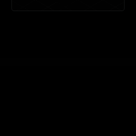
//
//