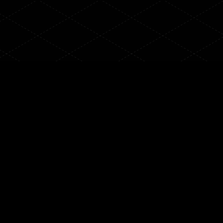
//
//