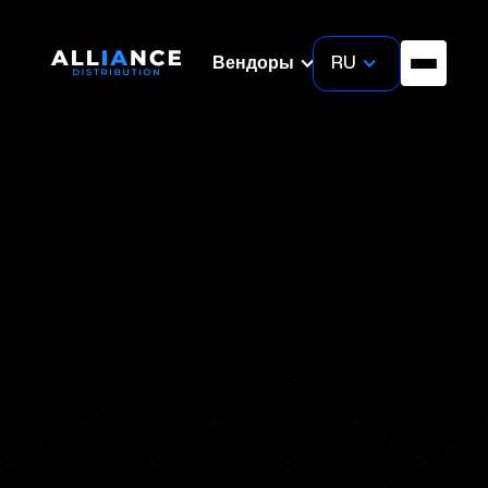
RU
Вендоры
IRONSCALES
— AI-
платформа для защиты
электронной почты,
которая останавливает
угрозы до их атаки
Защитите вашу организацию от фишинга, BEC,