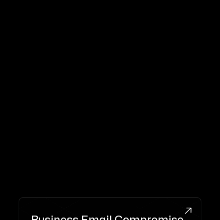
Комплексная защита
Единая платформа для фишинга, BEC,
ATO, вредоносных вложений и deepfake-
угроз.
//
IRONSCALES Products
//

Business Email Compromise