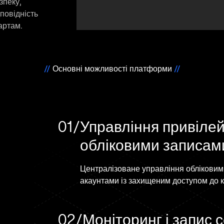
зпеку,
повідність
артам.
//
Основні можливості платформи
//
01/
Управління привіле
обліковими записам
Централізоване управління обліковим
акаунтами із захищеним доступом до к
02/
Моніторинг і запис с