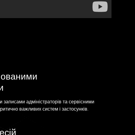
йованими
и
и записами адміністраторів та сервісними
ритично важливих систем і застосунків.
есій