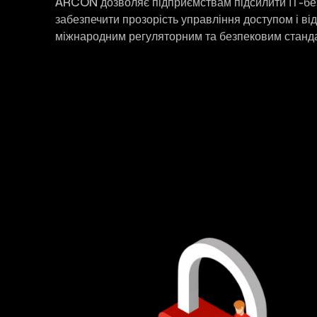
ARCON дозволяє підприємствам підсилити ІТ-бе
забезпечити прозорість управління доступом і від
міжнародним регуляторним та безпековим станд