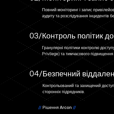
Повний моніторинг і запис привілейо
аудиту та розслідування інцидентів б
03/
Контроль політик д
Гранулярні політики контролю доступ
Privilege) та тимчасового підвищення
04/
Безпечний віддален
Контрольований та захищений доступ д
сторонніх підрядників.
//
Рішення
Arcon
//