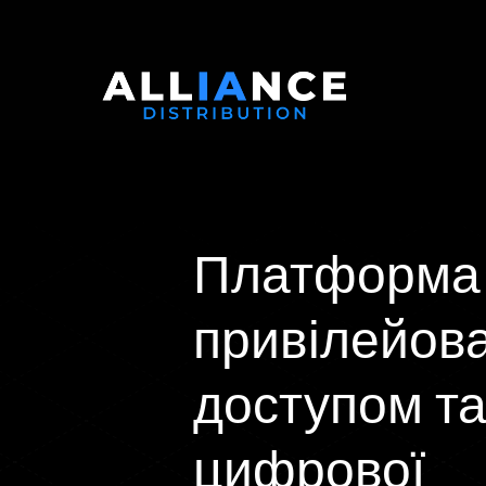
Платформа 
привілейов
доступом та
цифрової