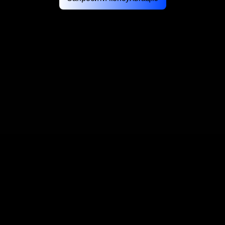
//
Why Choose Futurex
//