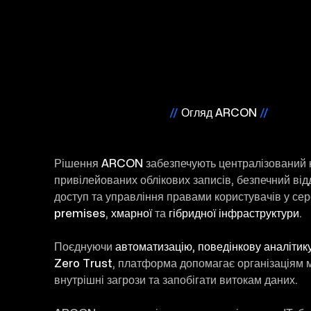
//
Огляд ARCON
//
Рішення
ARCON
забезпечують централізований 
привілейованих облікових записів, безпечний ві
доступ та управління правами користувачів у с
premises
,
хмарної
та
гібридної інфраструктури
.
Поєднуючи
автоматизацію, поведінкову аналітику
Zero Trust
, платформа допомагає організаціям м
внутрішні загрози та запобігати витокам даних.