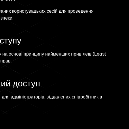
ваних користувацьких сесій для проведення
езпеки.
оступу
у на основі принципу найменших привілеїв (Least
 прав.
ий доступ
ля адміністраторів, віддалених співробітників і