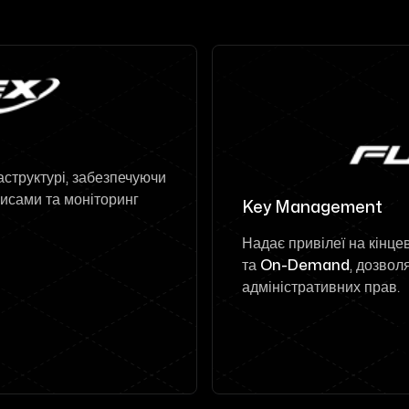
аструктурі, забезпечуючи
исами та моніторинг
Key Management
Надає привілеї на кінц
та
On-Demand
, дозвол
адміністративних прав.