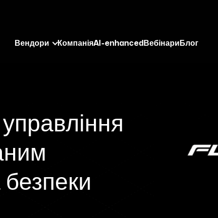
Вендори
Компанія
AI-enhanced
Вебінари
Блог
управління
аним
 безпеки