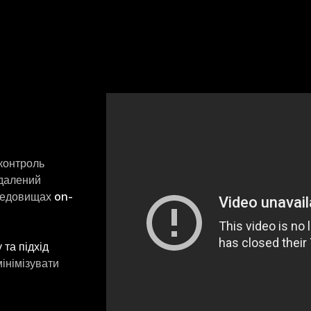
контроль
ддалений
ередовищах
on-
 та підхід
інімізувати