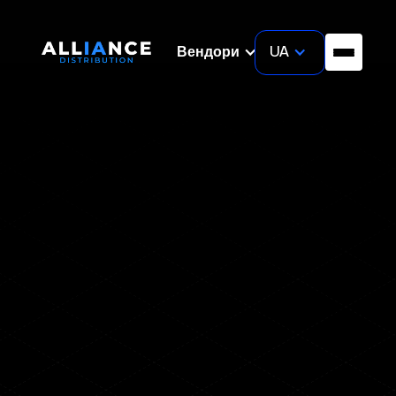
UA
Вендори
Securonix: Лідер у
сфері Cloud-Native
AI-Powered Threat
Detection
Запросити консультацію