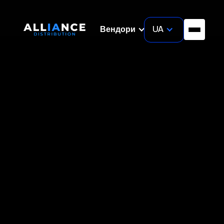
UA
Вендори
News
March 19, 2026