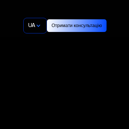
UA
Отримати консультацію